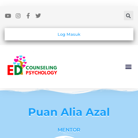
Log Masuk
Puan Alia Azal
MENTOR