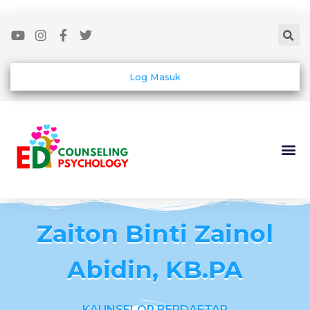
Log Masuk
Zaiton Binti Zainol
Abidin, KB.PA
KAUNSELOR BERDAFTAR